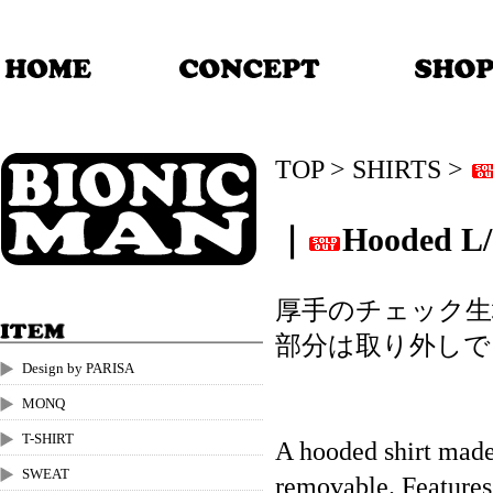
TOP
>
SHIRTS
>
｜
Hooded L/
厚手のチェック生
部分は取り外しで
Design by PARISA
MONQ
T-SHIRT
A hooded shirt made
SWEAT
removable. Features 