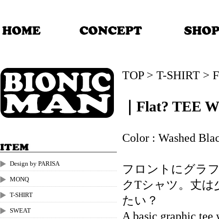
TOP
>
T-SHIRT
>
F
｜Flat? TEE 
Color : Washed Bla
Design by PARISA
フロントにグラ
MONQ
クTシャツ。丈は
T-SHIRT
たい？
SWEAT
A basic graphic tee 